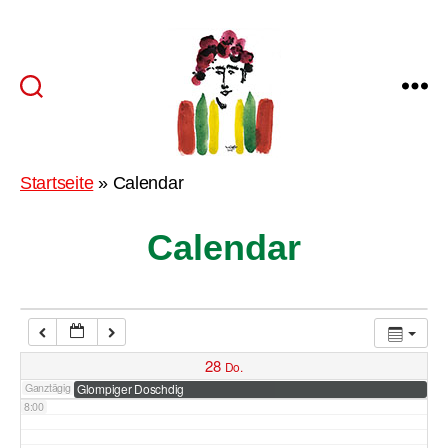
2:00
3:00
Trommgesellenzunft
4:00
Startseite
»
Calendar
Munderkingen
e.V..
5:00
Calendar
6:00
7:00
28
Do.
Ganztägig
Glompiger Doschdig
8:00